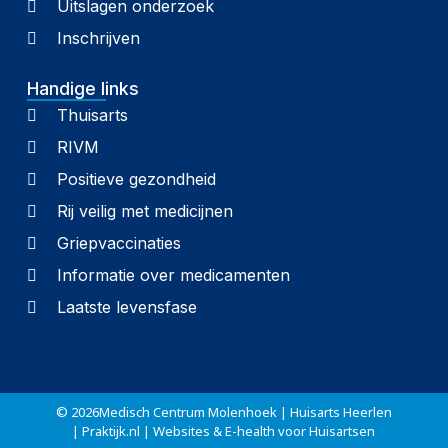
Uitslagen onderzoek
Inschrijven
Handige links
Thuisarts
RIVM
Positieve gezondheid
Rij veilig met medicijnen
Griepvaccinaties
Informatie over medicamenten
Laatste levensfase
© 2026
Medisch Centrum Molenhoek | Huisarts Heerlen
| Praktijk.nl | Websites & E-health voor Huisartsen