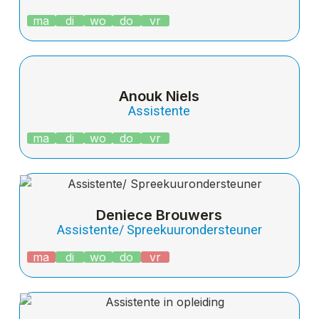
ma
di
wo
do
vr
Anouk Niels
Assistente
ma
di
wo
do
vr
Deniece Brouwers
Assistente/ Spreekuurondersteuner
ma
di
wo
do
vr