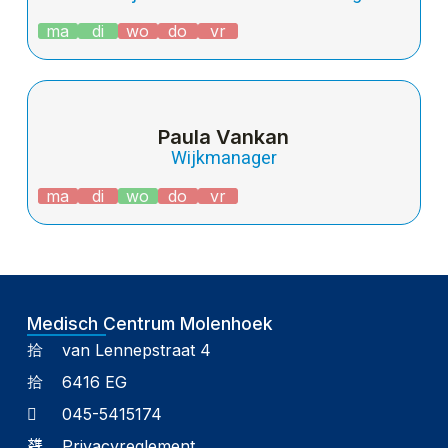
ma
di
wo
do
vr
Paula Vankan
Wijkmanager
ma
di
wo
do
vr
Medisch Centrum Molenhoek
van Lennepstraat 4
6416 EG
045-5415174
Privacyreglement